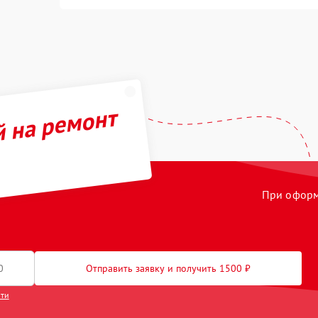
й на ремонт
При оформл
Отправить заявку и получить 1500 ₽
сти