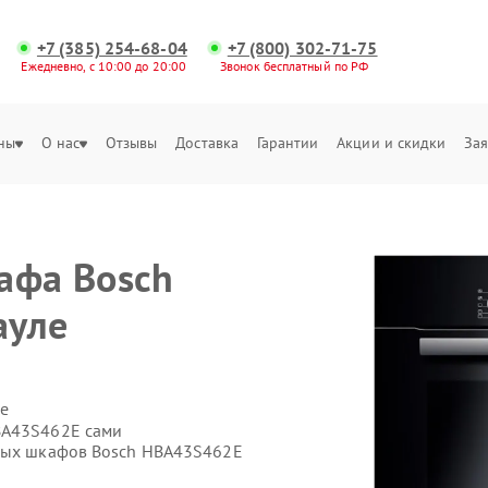
+7 (385) 254-68-04
+7 (800) 302-71-75
Ежедневно, с 10:00 до 20:00
Звонок бесплатный по РФ
ны
О нас
Отзывы
Доставка
Гарантии
Акции и скидки
Зая
афа Bosch
ауле
е
BA43S462E сами
овых шкафов Bosch HBA43S462E