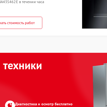
A43S462E в течении часа
нать стоимость работ
 техники
Диагностика и осмотр бесплатно