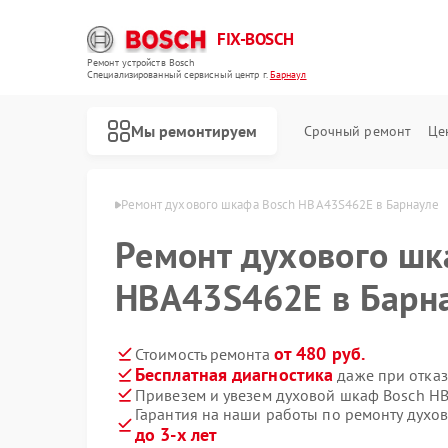
FIX-BOSCH
Ремонт устройств Bosch
Специализированный cервисный центр г.
Барнаул
Мы ремонтируем
Срочный ремонт
Це
в Bosch в Барнауле
Ремонт духового шкафа Bosch HBA43S462E в Барнауле
Ремонт духового шк
HBA43S462E в Барн
от 480 руб.
Стоимость ремонта
Бесплатная диагностика
даже при отказ
Привезем и увезем духовой шкаф Bosch H
Гарантия на наши работы по ремонту дух
до 3-х лет
Ремонт стиральных машин Bosch
Ремонт посудомоечных машин Bosch
Ремонт водонагревателей Bosch
Ремонт варочных панелей Bosch
Ремонт микроволновых печей Bosch
Ремонт парогенераторов Bosch
Ремонт сушильных автоматов Bosch
Ремонт морозильных камер Bosch
Ремонт сушильных машин Bosch