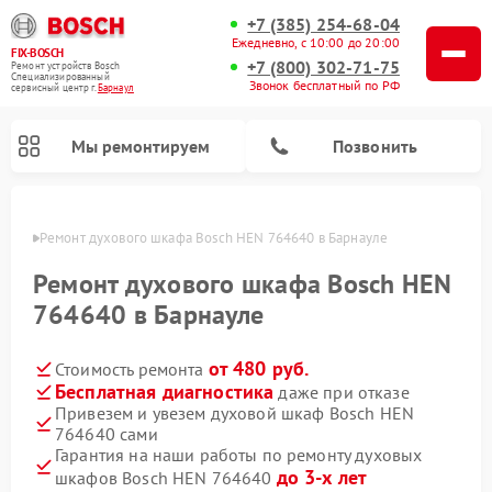
+7 (385) 254-68-04
Ежедневно, с 10:00 до 20:00
FIX-BOSCH
+7 (800) 302-71-75
Ремонт устройств Bosch
Специализированный
Звонок бесплатный по РФ
cервисный центр г.
Барнаул
Мы ремонтируем
Позвонить
науле
Ремонт духового шкафа Bosch HEN 764640 в Барнауле
Ремонт духового шкафа Bosch HEN
764640 в Барнауле
от 480 руб.
Стоимость ремонта
Бесплатная диагностика
даже при отказе
Привезем и увезем духовой шкаф Bosch HEN
764640 сами
Ремонт посудомоечных машин Bosch
Ремонт варочных панелей Bosch
Ремонт морозильных камер Bosch
Ремонт стиральных машин Bosch
Ремонт водонагревателей Bosch
Ремонт микроволновых печей Bosch
Ремонт сушильных автоматов Bosch
Ремонт сушильных машин Bosch
Гарантия на наши работы по ремонту духовых
до 3-х лет
шкафов Bosch HEN 764640