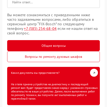
Вы можете ознакомиться с приведенными ниже
часто задаваемыми вопросами, либо обратиться в
сервисный центр “FIX-Bosch” по следующему
телефону
+7 (385) 254-68-04
если не нашли ответ на
свой вопрос.
Общие вопросы
Вопросы по ремонту духовых шкафов
Какие документы вы предоставляете?
На этапе приема устройства на диагностику и последующий
ремонт вам будет предоставлен заказ-наряд с указанием страховых
обязательств на ваше устройство. Далее, после выполнения работ
по ремонту техники, вы получите акт выполненных работ и
гарантийный талон.