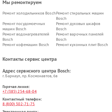
Мы ремонтируем
Ремонт холодильников Bosch
Ремонт стиральных машин
Bosch
Ремонт посудомоечных
Ремонт духовых шкафов
машин Bosch
Bosch
Ремонт водонагревателей
Ремонт варочных панелей
Bosch
Bosch
Ремонт кофемашин Bosch
Ремонт кухонных плит Bosch
Ремонт микроволновых
Ремонт парогенераторов
печей Bosch
Bosch
Контакты сервис центра
Ремонт сушильных автоматов
Ремонт морозильных камер
Bosch
Bosch
Адрес сервисного центра Bosch:
г. Барнаул, ​пр. Космонавтов, 6в
Горячая линия:
+7 (385) 254-68-04
Контактный телефон:
8 (800) 302-71-75
Электронная почта: