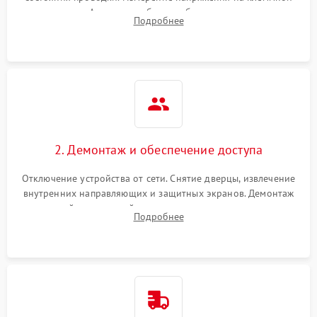
колодке. Анализ жалоб на проблемы с нагревом,
Подробнее
конвекцией, панелью управления или блокировкой дверцы.
2. Демонтаж и обеспечение доступа
Отключение устройства от сети. Снятие дверцы, извлечение
внутренних направляющих и защитных экранов. Демонтаж
задней или верхней панели для прямого доступа к
Подробнее
нагревательным элементам, плате и вентиляторам.