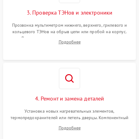
3. Проверка ТЭНов и электроники
Прозвонка мультиметром нижнего, верхнего, грилевого и
кольцевого ТЭНов на обрыв цепи или пробой на корпус.
Диагностика термостата, датчиков температуры,
Подробнее
переключателя режимов и мотора конвекции.
4. Ремонт и замена деталей
Установка новых нагревательных элементов,
термопредохранителей или петель дверцы. Компонентный
ремонт электронного модуля управления, замена
Подробнее
выгоревших реле, восстановление контактов и замена
уплотнителя.