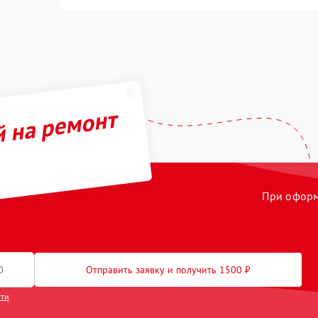
й на ремонт
При оформл
Отправить заявку и получить 1500 ₽
сти