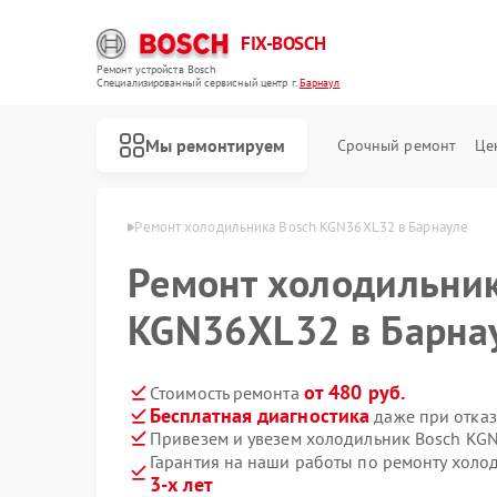
FIX-BOSCH
Ремонт устройств Bosch
Специализированный cервисный центр г.
Барнаул
Мы ремонтируем
Срочный ремонт
Це
ов Bosch в Барнауле
Ремонт холодильника Bosch KGN36XL32 в Барнауле
Ремонт холодильник
KGN36XL32 в Барна
от 480 руб.
Стоимость ремонта
Бесплатная диагностика
даже при отказ
Привезем и увезем холодильник Bosch KG
Гарантия на наши работы по ремонту хол
3-х лет
Ремонт стиральных машин Bosch
Ремонт посудомоечных машин Bosch
Ремонт духовых шкафов Bosch
Ремонт водонагревателей Bosch
Ремонт варочных панелей Bosch
Ремонт микроволновых печей Bosch
Ремонт парогенераторов Bosch
Ремонт сушильных автоматов Bosch
Ремонт морозильных камер Bosch
Ремонт сушильных машин Bosch