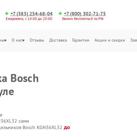
+7 (385) 254-68-04
+7 (800) 302-71-75
Ежедневно, с 10:00 до 20:00
Звонок бесплатный по РФ
ны
О нас
Отзывы
Доставка
Гарантии
Акции и скидки
Зая
а Bosch
уле
е
N36XL32 сами
до
одильников Bosch KGN36XL32