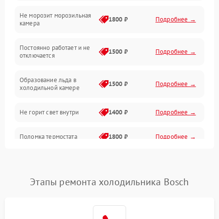
Не морозит морозильная
Дренаж
1800 ₽
Подробнее →
камера
Оттайка
Постоянно работает и не
1500 ₽
Подробнее →
отключается
Программное обеспечение
Образование льда в
1500 ₽
Подробнее →
холодильной камере
Не горит свет внутри
1400 ₽
Подробнее →
Поломка термостата
1800 ₽
Подробнее →
Не работает вентилятор
1800 ₽
Подробнее →
Этапы ремонта холодильника Bosch
Поломка системы No Frost
2600 ₽
Подробнее →
Образование конденсата
1800 ₽
Подробнее →
на стенках