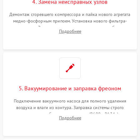
4. Замена неисправных узлов
Демонтаж сгоревшего компрессора и пайка нового агрегата
медно-фосфорным припоем. Установка нового фильтра-
осушителя. Замена изношенных вентиляторов обдува,
Подробнее
сломанных заслонок или поврежденных дверных петель.
5. Вакуумирование и заправка фреоном
Подключение вакуумного насоса для полного удаления
воздуха и влаги из контура. Заправка системы строго
дозированным объемом хладагента (R600a, R134a) по
Подробнее
электронным весам. Контроль рабочего давления в системе.