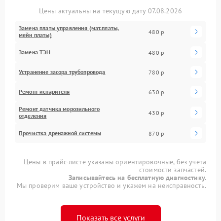
Цены актуальны на текущую дату 07.08.2026
Замена платы управления (мат.платы,
480 р
мейн платы)
Замена ТЭН
480 р
Устранение засора трубопровода
780 р
Ремонт испарителя
630 р
Ремонт датчика морозильного
430 р
отделения
Прочистка дренажной системы
870 р
Цены в прайс-листе указаны ориентировочные, без учета
стоимости запчастей.
Записывайтесь на бесплатную диагностику.
Мы проверим ваше устройство и укажем на неисправность.
Показать все услуги