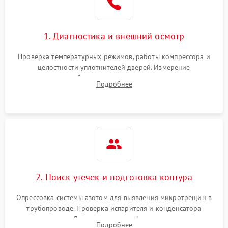
Сбой в работе инвертора
2100 ₽
Подробнее →
1. Диагностика и внешний осмотр
Запах горелого при
2000 ₽
Подробнее →
Проверка температурных режимов, работы компрессора и
работе
целостности уплотнителей дверей. Измерение
сопротивления обмоток мотора, проверка термостата и
Не включается
Подробнее
1000 ₽
Подробнее →
считывание кодов ошибок с электронного дисплея.
холодильник
Проблемы с системой
автоматической
1800 ₽
Подробнее →
разморозки
2. Поиск утечек и подготовка контура
Опрессовка системы азотом для выявления микротрещин в
трубопроводе. Проверка испарителя и конденсатора
течеискателем. Демонтаж старого фильтра-осушителя и
Подробнее