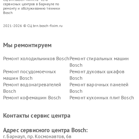
сервисных центров в Барнауле по
ремонту и обслуживанию техники
Bosch
2021-2026 © СЦ brn.bosch-fixim.ru
Мы ремонтируем
Ремонт холодильников Bosch
Ремонт стиральных машин
Bosch
Ремонт посудомоечных
Ремонт духовых шкафов
машин Bosch
Bosch
Ремонт водонагревателей
Ремонт варочных панелей
Bosch
Bosch
Ремонт кофемашин Bosch
Ремонт кухонных плит Bosch
Ремонт микроволновых
Ремонт парогенераторов
печей Bosch
Bosch
Контакты сервис центра
Ремонт сушильных автоматов
Ремонт морозильных камер
Bosch
Bosch
Адрес сервисного центра Bosch:
г. Барнаул, ​пр. Космонавтов, 6в