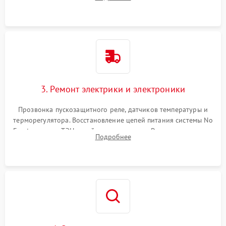
продувка капиллярной трубки для устранения засоров.
3. Ремонт электрики и электроники
Прозвонка пускозащитного реле, датчиков температуры и
терморегулятора. Восстановление цепей питания системы No
Frost, включая ТЭН оттайки и вентилятор. Ремонт или замена
Подробнее
платы управления при сбоях алгоритмов.