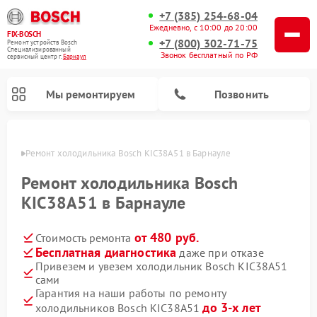
+7 (385) 254-68-04
Ежедневно, с 10:00 до 20:00
FIX-BOSCH
+7 (800) 302-71-75
Ремонт устройств Bosch
Специализированный
Звонок бесплатный по РФ
cервисный центр г.
Барнаул
Мы ремонтируем
Позвонить
науле
Ремонт холодильника Bosch KIC38A51 в Барнауле
Ремонт холодильника Bosch
KIC38A51 в Барнауле
от 480 руб.
Стоимость ремонта
Бесплатная диагностика
даже при отказе
Привезем и увезем холодильник Bosch KIC38A51
сами
Ремонт стиральных машин Bosch
Ремонт варочных панелей Bosch
Ремонт морозильных камер Bosch
Ремонт посудомоечных машин Bosch
Ремонт водонагревателей Bosch
Ремонт микроволновых печей Bosch
Ремонт сушильных автоматов Bosch
Ремонт сушильных машин Bosch
Гарантия на наши работы по ремонту
до 3-х лет
холодильников Bosch KIC38A51