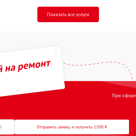
Показать все услуги
й на ремонт
При оформл
Отправить заявку и получить 1500 ₽