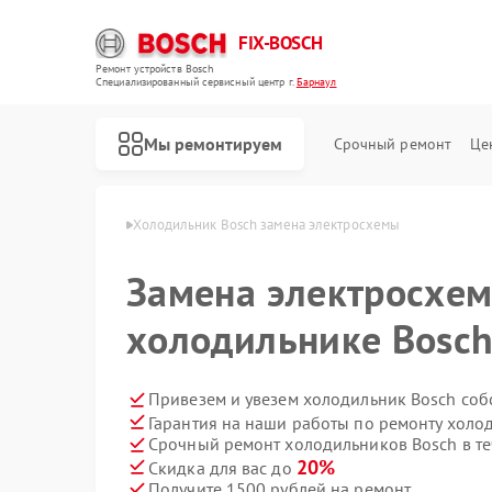
FIX-BOSCH
Ремонт устройств Bosch
Специализированный cервисный центр г.
Барнаул
Мы ремонтируем
Срочный ремонт
Це
ов Bosch в Барнауле
Холодильник Bosch замена электросхемы
Замена электросхем
холодильнике Bosch
Привезем и увезем холодильник Bosch соб
Гарантия на наши работы по ремонту холо
Срочный ремонт холодильников Bosch в те
20%
Скидка для вас до
Получите 1500 рублей на ремонт
Ремонт стиральных машин Bosch
Ремонт посудомоечных машин Bosch
Ремонт духовых шкафов Bosch
Ремонт водонагревателей Bosch
Ремонт варочных панелей Bosch
Ремонт микроволновых печей Bosch
Ремонт парогенераторов Bosch
Ремонт сушильных автоматов Bosch
Ремонт морозильных камер Bosch
Ремонт сушильных машин Bosch