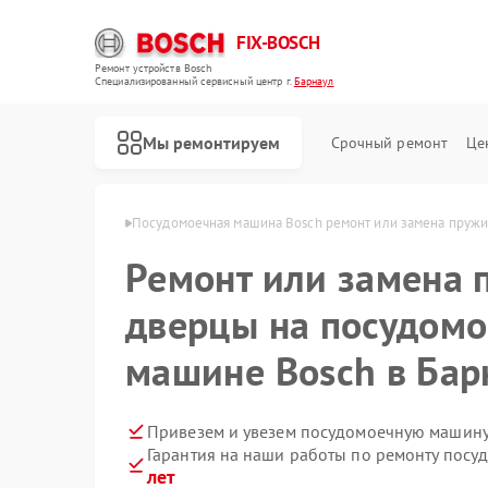
FIX-BOSCH
Ремонт устройств Bosch
Специализированный cервисный центр г.
Барнаул
Мы ремонтируем
Срочный ремонт
Це
н Bosch в Барнауле
Посудомоечная машина Bosch ремонт или замена пруж
Ремонт или замена
дверцы на посудом
машине Bosch в Бар
Привезем и увезем посудомоечную машину
Гарантия на наши работы по ремонту пос
лет
Ремонт стиральных машин Bosch
Ремонт духовых шкафов Bosch
Ремонт водонагревателей Bosch
Ремонт варочных панелей Bosch
Ремонт микроволновых печей Bosch
Ремонт парогенераторов Bosch
Ремонт сушильных автоматов Bosch
Ремонт морозильных камер Bosch
Ремонт сушильных машин Bosch