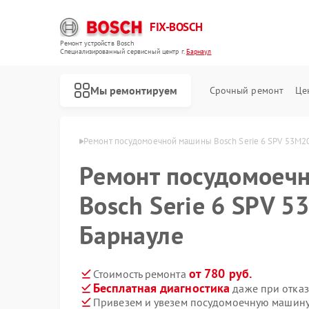
FIX-BOSCH
Ремонт устройств Bosch
Специализированный cервисный центр г.
Барнаул
Мы ремонтируем
Срочный ремонт
Це
н Bosch в Барнауле
Ремонт посудомоечной машины Bosch Serie 6 SPV 53M20
Ремонт посудомоеч
Bosch Serie 6 SPV 5
Барнауле
от 780 руб.
Стоимость ремонта
Бесплатная диагностика
даже при отказ
Привезем и увезем посудомоечную машину 
Ремонт стиральных машин Bosch
Ремонт духовых шкафов Bosch
Ремонт водонагревателей Bosch
Ремонт варочных панелей Bosch
Ремонт микроволновых печей Bosch
Ремонт парогенераторов Bosch
Ремонт сушильных автоматов Bosch
Ремонт морозильных камер Bosch
Ремонт сушильных машин Bosch