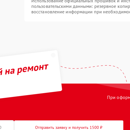
Использование официальных прошивок и инстр
пользовательскими данными: резервное копир
восстановление информации при необходимо
й на ремонт
При оформл
Отправить заявку и получить 1500 ₽