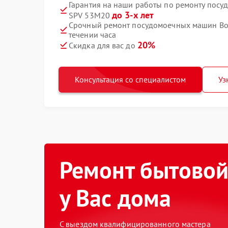
Гарантия на наши работы по ремонту посу
до 3-х лет
SPV 53M20
Срочный ремонт посудомоечных машин Bos
течении часа
20%
Скидка для вас до
Консультация со специалистом
Уз
Ремонт бытовой
у Вас дома
С выездом квалифицированного мастера