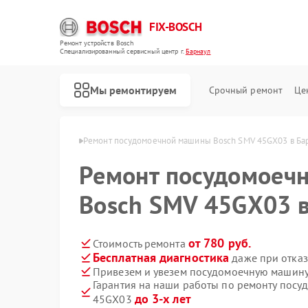
FIX-BOSCH
Ремонт устройств Bosch
Специализированный cервисный центр г.
Барнаул
Мы ремонтируем
Срочный ремонт
Це
н Bosch в Барнауле
Ремонт посудомоечной машины Bosch SMV 45GX03 в Ба
Ремонт посудомоеч
Bosch SMV 45GX03 в
от 780 руб.
Стоимость ремонта
Бесплатная диагностика
даже при отказ
Привезем и увезем посудомоечную машину
Гарантия на наши работы по ремонту пос
до 3-х лет
45GX03
Ремонт стиральных машин Bosch
Ремонт духовых шкафов Bosch
Ремонт водонагревателей Bosch
Ремонт варочных панелей Bosch
Ремонт микроволновых печей Bosch
Ремонт парогенераторов Bosch
Ремонт сушильных автоматов Bosch
Ремонт морозильных камер Bosch
Ремонт сушильных машин Bosch