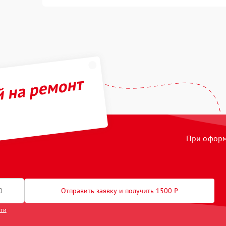
й на ремонт
При оформл
Отправить заявку и получить 1500 ₽
сти