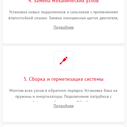
4. Замена механических узлов
Установка новых подшипников и сальников с применением
влагостойкой смазки. Замена изношенных щеток двигателя,
порванного ремня привода, неисправного сливного насоса
Подробнее
или поврежденной резиновой манжеты.
5. Сборка и герметизация системы
Монтаж всех узлов в обратном порядке. Установка бака на
пружины и амортизаторы. Подключение патрубков с
надежной фиксацией хомутами. Обработка стыков
Подробнее
герметиком для предотвращения возможных протечек воды.