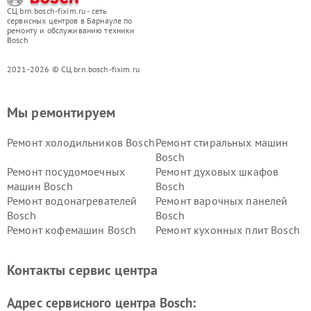
СЦ brn.bosch-fixim.ru - сеть
сервисных центров в Барнауле по
ремонту и обслуживанию техники
Bosch
2021-2026 © СЦ brn.bosch-fixim.ru
Мы ремонтируем
Ремонт холодильников Bosch
Ремонт стиральных машин
Bosch
Ремонт посудомоечных
Ремонт духовых шкафов
машин Bosch
Bosch
Ремонт водонагревателей
Ремонт варочных панелей
Bosch
Bosch
Ремонт кофемашин Bosch
Ремонт кухонных плит Bosch
Ремонт микроволновых
Ремонт парогенераторов
печей Bosch
Bosch
Контакты сервис центра
Ремонт сушильных автоматов
Ремонт морозильных камер
Bosch
Bosch
Адрес сервисного центра Bosch: