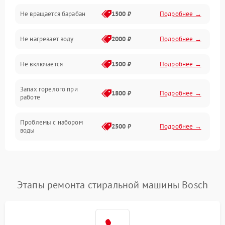
Не вращается барабан
1500 ₽
Подробнее →
Слив
Не нагревает воду
2000 ₽
Подробнее →
Программное обеспечение
Не включается
1500 ₽
Подробнее →
Запах горелого при
1800 ₽
Подробнее →
работе
Проблемы с набором
2500 ₽
Подробнее →
воды
Замена ТЭНа
2200 ₽
Подробнее →
Замена платы управления
2200 ₽
Подробнее →
Этапы ремонта стиральной машины Bosch