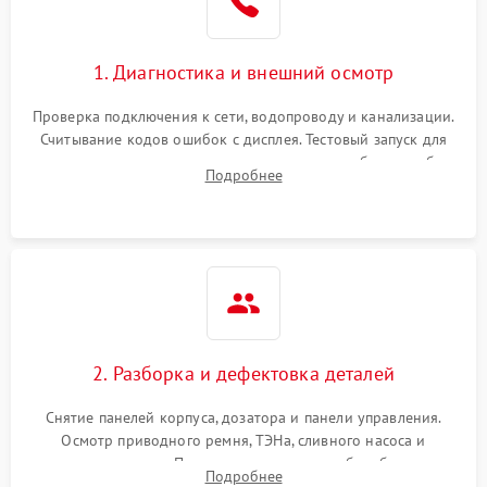
1. Диагностика и внешний осмотр
Проверка подключения к сети, водопроводу и канализации.
Считывание кодов ошибок с дисплея. Тестовый запуск для
выявления посторонних шумов, протечек или сбоев в работе
Подробнее
электронного модуля управления.
2. Разборка и дефектовка деталей
Снятие панелей корпуса, дозатора и панели управления.
Осмотр приводного ремня, ТЭНа, сливного насоса и
амортизаторов. Проверка подшипников барабана и
Подробнее
крестовины на износ, а манжеты люка на разрывы.