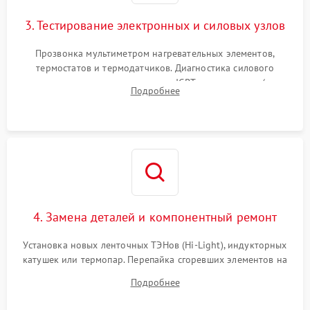
3. Тестирование электронных и силовых узлов
Прозвонка мультиметром нагревательных элементов,
термостатов и термодатчиков. Диагностика силового
модуля, реле, диодных мостов и IGBT-транзисторов (для
Подробнее
индукции). Проверка кранов и газ-контроля (для газовых
панелей).
4. Замена деталей и компонентный ремонт
Установка новых ленточных ТЭНов (Hi-Light), индукторных
катушек или термопар. Перепайка сгоревших элементов на
плате управления, восстановление токопроводящих
Подробнее
дорожек. Очистка контактов и замена поврежденной
проводки.