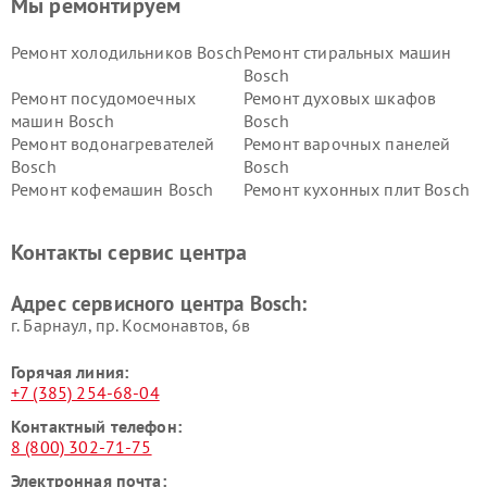
Мы ремонтируем
Ремонт холодильников Bosch
Ремонт стиральных машин
Bosch
Ремонт посудомоечных
Ремонт духовых шкафов
машин Bosch
Bosch
Ремонт водонагревателей
Ремонт варочных панелей
Bosch
Bosch
Ремонт кофемашин Bosch
Ремонт кухонных плит Bosch
Ремонт микроволновых
Ремонт парогенераторов
печей Bosch
Bosch
Контакты сервис центра
Ремонт сушильных автоматов
Ремонт морозильных камер
Bosch
Bosch
Адрес сервисного центра Bosch:
г. Барнаул, ​пр. Космонавтов, 6в
Горячая линия:
+7 (385) 254-68-04
Контактный телефон:
8 (800) 302-71-75
Электронная почта: