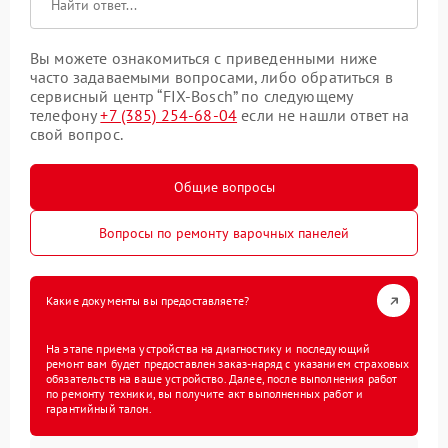
Вы можете ознакомиться с приведенными ниже
часто задаваемыми вопросами, либо обратиться в
сервисный центр “FIX-Bosch” по следующему
телефону
+7 (385) 254-68-04
если не нашли ответ на
свой вопрос.
Общие вопросы
Вопросы по ремонту варочных панелей
Какие документы вы предоставляете?
На этапе приема устройства на диагностику и последующий
ремонт вам будет предоставлен заказ-наряд с указанием страховых
обязательств на ваше устройство. Далее, после выполнения работ
по ремонту техники, вы получите акт выполненных работ и
гарантийный талон.