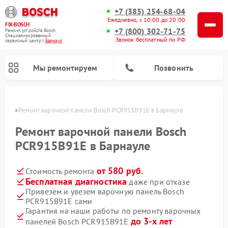
+7 (385) 254-68-04
Ежедневно, с 10:00 до 20:00
FIX-BOSCH
+7 (800) 302-71-75
Ремонт устройств Bosch
Специализированный
Звонок бесплатный по РФ
cервисный центр г.
Барнаул
Мы ремонтируем
Позвонить
науле
Ремонт варочной панели Bosch PCR915B91E в Барнауле
Ремонт варочной панели Bosch
PCR915B91E в Барнауле
от 580 руб.
Стоимость ремонта
Бесплатная диагностика
даже при отказе
Привезем и увезем варочную панель Bosch
PCR915B91E сами
Ремонт посудомоечных машин Bosch
Ремонт водонагревателей Bosch
Ремонт морозильных камер Bosch
Ремонт стиральных машин Bosch
Ремонт микроволновых печей Bosch
Ремонт сушильных автоматов Bosch
Ремонт сушильных машин Bosch
Гарантия на наши работы по ремонту варочных
до 3-х лет
панелей Bosch PCR915B91E