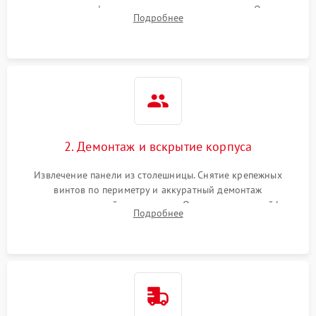
проверка конфорок на равномерность нагрева. Опрос
Подробнее
клиента о симптомах (не включается, не видит посуду,
щелкает).
2. Демонтаж и вскрытие корпуса
Извлечение панели из столешницы. Снятие крепежных
винтов по периметру и аккуратный демонтаж
стеклокерамической поверхности. Отсоединение шлейфов
Подробнее
сенсорного блока для доступа к силовым платам, катушкам
или ТЭНам.