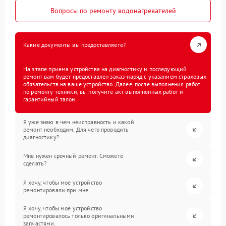
Вопросы по ремонту водонагревателей
Какие документы вы предоставляете?
На этапе приема устройства на диагностику и последующий
ремонт вам будет предоставлен заказ-наряд с указанием страховых
обязательств на ваше устройство. Далее, после выполнения работ
по ремонту техники, вы получите акт выполненных работ и
гарантийный талон.
Я уже знаю в чем неисправность и какой
ремонт необходим. Для чего проводить
диагностику?
Мне нужен срочный ремонт. Сможете
сделать?
Я хочу, чтобы мое устройство
ремонтировали при мне.
Я хочу, чтобы мое устройство
ремонтировалось только оригинальными
запчастями.