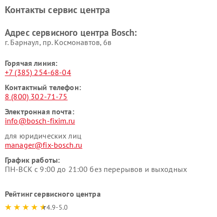
печей Bosch
Bosch
Контакты сервис центра
Ремонт сушильных автоматов
Ремонт морозильных камер
Bosch
Bosch
Адрес сервисного центра Bosch:
г. Барнаул, ​пр. Космонавтов, 6в
Горячая линия:
+7 (385) 254-68-04
Контактный телефон:
8 (800) 302-71-75
Электронная почта:
info@bosch-fixim.ru
для юридических лиц
manager@fix-bosch.ru
График работы:
ПН-ВСК с 9:00 до 21:00 без перерывов и выходных
Рейтинг сервисного центра
4.9-5.0