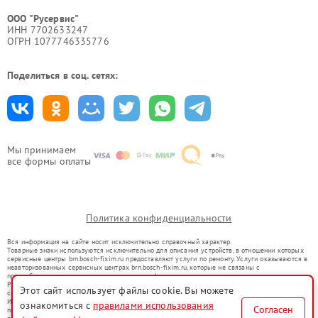
ООО "Русервис"
ИНН 7702633247
ОГРН 1077746335776
Поделиться в соц. сетях:
Мы принимаем
все формы оплаты
Политика конфиденциальности
Вся информация на сайте носит исключительно справочный характер.
Товарные знаки используются исключительно для описания устройств, в отношении которых
сервисные центры brn.bosch-fixim.ru предоставляют услуги по ремонту. Услуги оказываются в
неавторизованных сервисных центрах brn.bosch-fixim.ru, которые не связаны с
правообладателями товарных знаков или их официальными представителями.
Ремонт осуществляется для устройств, уже введенных в гражданский оборот в соответствии
Этот сайт использует файлы cookie. Вы можете
со статьей 1487 ГК РФ.
Использование товарных знаков не преследует цели индивидуализации услуг или введения
ознакомиться с
правилами использования
Согласен
потребителей в заблуждение, а служит для информирования о предоставляемых услугах по