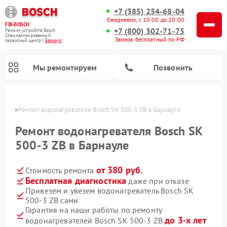
+7 (385) 254-68-04
Ежедневно, с 10:00 до 20:00
FIX-BOSCH
+7 (800) 302-71-75
Ремонт устройств Bosch
Специализированный
Звонок бесплатный по РФ
cервисный центр г.
Барнаул
Мы ремонтируем
Позвонить
науле
Ремонт водонагревателя Bosch SK 500-3 ZB в Барнауле
Ремонт водонагревателя Bosch SK
500-3 ZB в Барнауле
от 380 руб.
Стоимость ремонта
Бесплатная диагностика
даже при отказе
Привезем и увезем водонагреватель Bosch SK
500-3 ZB сами
Ремонт посудомоечных машин Bosch
Ремонт варочных панелей Bosch
Ремонт морозильных камер Bosch
Ремонт стиральных машин Bosch
Ремонт микроволновых печей Bosch
Ремонт сушильных автоматов Bosch
Ремонт сушильных машин Bosch
Гарантия на наши работы по ремонту
до 3-х лет
водонагревателей Bosch SK 500-3 ZB