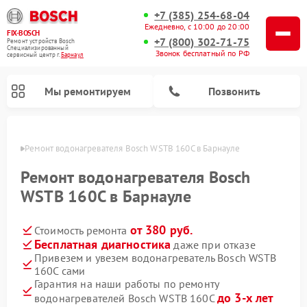
+7 (385) 254-68-04
Ежедневно, с 10:00 до 20:00
FIX-BOSCH
+7 (800) 302-71-75
Ремонт устройств Bosch
Специализированный
Звонок бесплатный по РФ
cервисный центр г.
Барнаул
Мы ремонтируем
Позвонить
науле
Ремонт водонагревателя Bosch WSTB 160C в Барнауле
Ремонт водонагревателя Bosch
WSTB 160C в Барнауле
от 380 руб.
Стоимость ремонта
Бесплатная диагностика
даже при отказе
Привезем и увезем водонагреватель Bosch WSTB
160C сами
Ремонт посудомоечных машин Bosch
Ремонт варочных панелей Bosch
Ремонт морозильных камер Bosch
Ремонт стиральных машин Bosch
Ремонт микроволновых печей Bosch
Ремонт сушильных автоматов Bosch
Ремонт сушильных машин Bosch
Гарантия на наши работы по ремонту
до 3-х лет
водонагревателей Bosch WSTB 160C