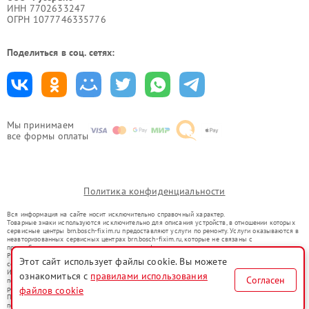
ИНН 7702633247
ОГРН 1077746335776
Поделиться в соц. сетях:
Мы принимаем
все формы оплаты
Политика конфиденциальности
Вся информация на сайте носит исключительно справочный характер.
Товарные знаки используются исключительно для описания устройств, в отношении которых
сервисные центры brn.bosch-fixim.ru предоставляют услуги по ремонту. Услуги оказываются в
неавторизованных сервисных центрах brn.bosch-fixim.ru, которые не связаны с
правообладателями товарных знаков или их официальными представителями.
Ремонт осуществляется для устройств, уже введенных в гражданский оборот в соответствии
Этот сайт использует файлы cookie. Вы можете
со статьей 1487 ГК РФ.
Использование товарных знаков не преследует цели индивидуализации услуг или введения
ознакомиться с
правилами использования
Согласен
потребителей в заблуждение, а служит для информирования о предоставляемых услугах по
ремонту техники указанных брендов.
файлов cookie
Представленная на сайте информация не является публичной офертой, определяемой
положениями Статьи 437(2) Гражданского кодекса РФ