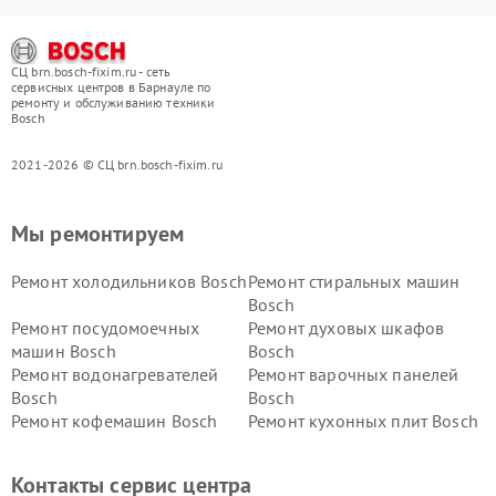
СЦ brn.bosch-fixim.ru - сеть
сервисных центров в Барнауле по
ремонту и обслуживанию техники
Bosch
2021-2026 © СЦ brn.bosch-fixim.ru
Мы ремонтируем
Ремонт холодильников Bosch
Ремонт стиральных машин
Bosch
Ремонт посудомоечных
Ремонт духовых шкафов
машин Bosch
Bosch
Ремонт водонагревателей
Ремонт варочных панелей
Bosch
Bosch
Ремонт кофемашин Bosch
Ремонт кухонных плит Bosch
Ремонт микроволновых
Ремонт парогенераторов
печей Bosch
Bosch
Контакты сервис центра
Ремонт сушильных автоматов
Ремонт морозильных камер